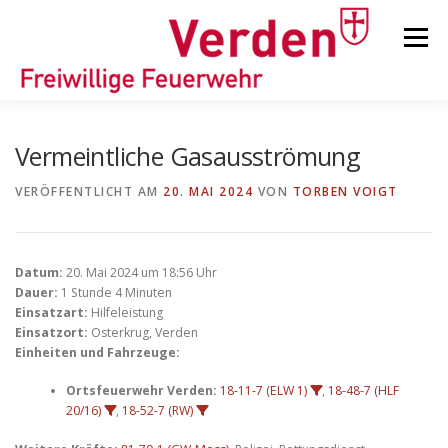
Zum
Inhalt
Menü
springen
STARTSEITE
BEITRÄGE
EINSÄTZE
Vermeintliche Gasausströmung
VERÖFFENTLICHT AM
20. MAI 2024
VON
TORBEN VOIGT
ORTSFEUERWEHREN
Datum:
20. Mai 2024 um 18:56 Uhr
KINDER-/JUGENDFEUERWEHR
AUSRÜSTUNG
Dauer:
1 Stunde 4 Minuten
Einsatzart:
Hilfeleistung
Einsatzort:
Osterkrug, Verden
Einheiten und Fahrzeuge:
TIPPS/TRICKS
Ortsfeuerwehr Verden:
18-11-7 (ELW 1)
,
18-48-7 (HLF
20/16)
,
18-52-7 (RW)