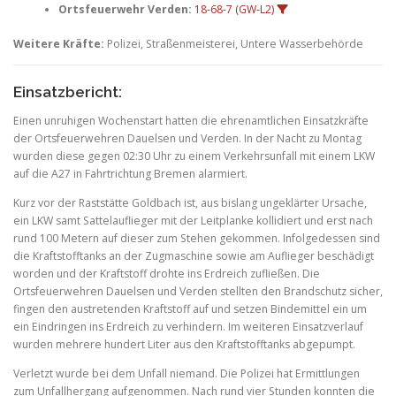
Ortsfeuerwehr Verden:
18-68-7 (GW-L2)
Weitere Kräfte:
Polizei, Straßenmeisterei, Untere Wasserbehörde
Einsatzbericht:
Einen unruhigen Wochenstart hatten die ehrenamtlichen Einsatzkräfte
der Ortsfeuerwehren Dauelsen und Verden. In der Nacht zu Montag
wurden diese gegen 02:30 Uhr zu einem Verkehrsunfall mit einem LKW
auf die A27 in Fahrtrichtung Bremen alarmiert.
Kurz vor der Raststätte Goldbach ist, aus bislang ungeklärter Ursache,
ein LKW samt Sattelauflieger mit der Leitplanke kollidiert und erst nach
rund 100 Metern auf dieser zum Stehen gekommen. Infolgedessen sind
die Kraftstofftanks an der Zugmaschine sowie am Auflieger beschädigt
worden und der Kraftstoff drohte ins Erdreich zufließen. Die
Ortsfeuerwehren Dauelsen und Verden stellten den Brandschutz sicher,
fingen den austretenden Kraftstoff auf und setzen Bindemittel ein um
ein Eindringen ins Erdreich zu verhindern. Im weiteren Einsatzverlauf
wurden mehrere hundert Liter aus den Kraftstofftanks abgepumpt.
Verletzt wurde bei dem Unfall niemand. Die Polizei hat Ermittlungen
zum Unfallhergang aufgenommen. Nach rund vier Stunden konnten die