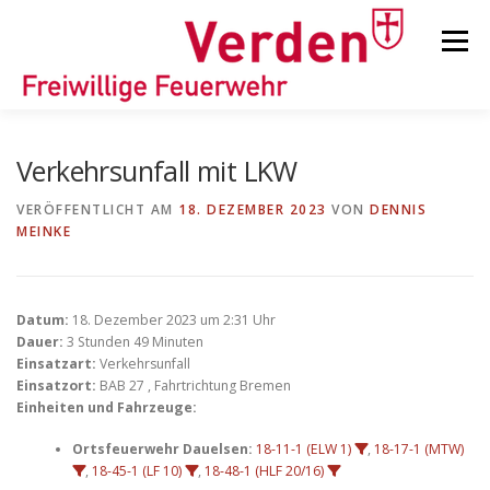
Zum
Inhalt
Menü
springen
STARTSEITE
BEITRÄGE
EINSÄTZE
Verkehrsunfall mit LKW
VERÖFFENTLICHT AM
18. DEZEMBER 2023
VON
DENNIS
MEINKE
ORTSFEUERWEHREN
KINDER-/JUGENDFEUERWEHR
AUSRÜSTUNG
Datum:
18. Dezember 2023 um 2:31 Uhr
Dauer:
3 Stunden 49 Minuten
Einsatzart:
Verkehrsunfall
Einsatzort:
BAB 27 , Fahrtrichtung Bremen
TIPPS/TRICKS
Einheiten und Fahrzeuge:
Ortsfeuerwehr Dauelsen:
18-11-1 (ELW 1)
,
18-17-1 (MTW)
,
18-45-1 (LF 10)
,
18-48-1 (HLF 20/16)