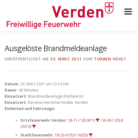
Zum
Inhalt
Menü
springen
STARTSEITE
BEITRÄGE
EINSÄTZE
Ausgelöste Brandmeldeanlage
VERÖFFENTLICHT AM
23. MÄRZ 2021
VON
TORBEN VOIGT
ORTSFEUERWEHREN
Datum:
23. März 2021 um 13:10 Uhr
KINDER-/JUGENDFEUERWEHR
AUSRÜSTUNG
Dauer:
40 Minuten
Einsatzart:
Brandmeldeanlage (Fehlalarm)
Einsatzort:
Karoline-Herschel-Straße, Verden
Einheiten und Fahrzeuge:
TIPPS/TRICKS
Ortsfeuerwehr Verden:
18-11-7 (ELW 1)
,
18-30-7 (DLK
23/12)
Stadtfeuerwehr:
18-23-9 (TLF 16/25)