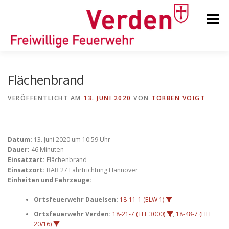
Zum
Inhalt
Menü
springen
STARTSEITE
BEITRÄGE
EINSÄTZE
Flächenbrand
VERÖFFENTLICHT AM
13. JUNI 2020
VON
TORBEN VOIGT
ORTSFEUERWEHREN
Datum:
13. Juni 2020 um 10:59 Uhr
KINDER-/JUGENDFEUERWEHR
AUSRÜSTUNG
Dauer:
46 Minuten
Einsatzart:
Flächenbrand
Einsatzort:
BAB 27 Fahrtrichtung Hannover
Einheiten und Fahrzeuge:
TIPPS/TRICKS
Ortsfeuerwehr Dauelsen:
18-11-1 (ELW 1)
Ortsfeuerwehr Verden:
18-21-7 (TLF 3000)
,
18-48-7 (HLF
20/16)