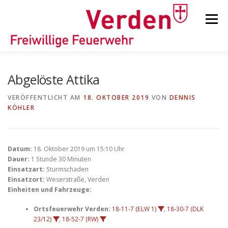
Zum
Inhalt
Menü
springen
STARTSEITE
BEITRÄGE
EINSÄTZE
Abgelöste Attika
VERÖFFENTLICHT AM
18. OKTOBER 2019
VON
DENNIS
KÖHLER
ORTSFEUERWEHREN
KINDER-/JUGENDFEUERWEHR
AUSRÜSTUNG
Datum:
18. Oktober 2019 um 15:10 Uhr
Dauer:
1 Stunde 30 Minuten
Einsatzart:
Sturmschaden
Einsatzort:
Weserstraße, Verden
TIPPS/TRICKS
Einheiten und Fahrzeuge:
Ortsfeuerwehr Verden:
18-11-7 (ELW 1)
,
18-30-7 (DLK
23/12)
,
18-52-7 (RW)