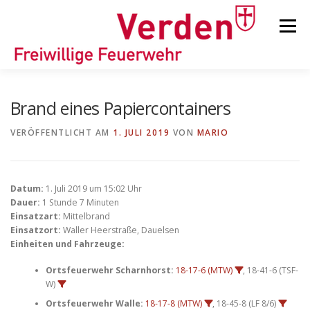
Zum
Inhalt
Menü
springen
STARTSEITE
BEITRÄGE
EINSÄTZE
Brand eines Papiercontainers
VERÖFFENTLICHT AM
1. JULI 2019
VON
MARIO
ORTSFEUERWEHREN
Datum:
1. Juli 2019 um 15:02 Uhr
KINDER-/JUGENDFEUERWEHR
AUSRÜSTUNG
Dauer:
1 Stunde 7 Minuten
Einsatzart:
Mittelbrand
Einsatzort:
Waller Heerstraße, Dauelsen
Einheiten und Fahrzeuge:
TIPPS/TRICKS
Ortsfeuerwehr Scharnhorst:
18-17-6 (MTW)
, 18-41-6 (TSF-
W)
Ortsfeuerwehr Walle:
18-17-8 (MTW)
, 18-45-8 (LF 8/6)