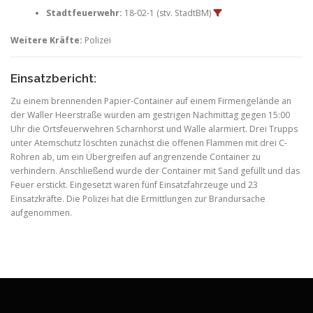
Stadtfeuerwehr:
18-02-1 (stv. StadtBM)
Weitere Kräfte:
Polizei
Einsatzbericht:
Zu einem brennenden Papier-Container auf einem Firmengelände an
der Waller Heerstraße wurden am gestrigen Nachmittag gegen 15:00
Uhr die Ortsfeuerwehren Scharnhorst und Walle alarmiert. Drei Trupps
unter Atemschutz löschten zunächst die offenen Flammen mit drei C-
Rohren ab, um ein Übergreifen auf angrenzende Container zu
verhindern. Anschließend wurde der Container mit Sand gefüllt und das
Feuer erstickt. Eingesetzt waren fünf Einsatzfahrzeuge und 23
Einsatzkräfte. Die Polizei hat die Ermittlungen zur Brandursache
aufgenommen.