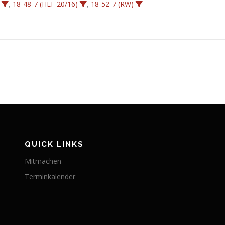
,
18-48-7 (HLF 20/16)
,
18-52-7 (RW)
QUICK LINKS
Mitmachen
Terminkalender