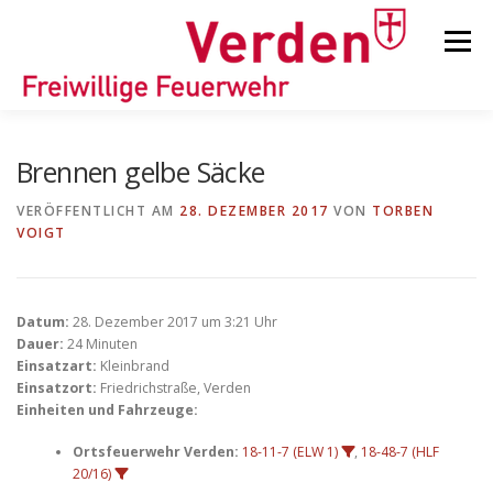
Zum
Inhalt
Menü
springen
STARTSEITE
BEITRÄGE
EINSÄTZE
Brennen gelbe Säcke
VERÖFFENTLICHT AM
28. DEZEMBER 2017
VON
TORBEN
VOIGT
ORTSFEUERWEHREN
KINDER-/JUGENDFEUERWEHR
AUSRÜSTUNG
Datum:
28. Dezember 2017 um 3:21 Uhr
Dauer:
24 Minuten
Einsatzart:
Kleinbrand
Einsatzort:
Friedrichstraße, Verden
TIPPS/TRICKS
Einheiten und Fahrzeuge:
Ortsfeuerwehr Verden:
18-11-7 (ELW 1)
,
18-48-7 (HLF
20/16)