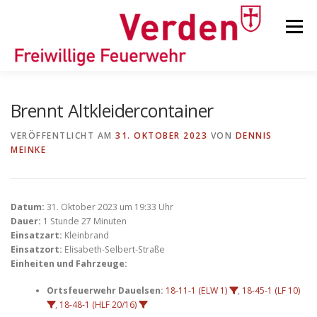
Zum
Inhalt
Menü
springen
STARTSEITE
BEITRÄGE
EINSÄTZE
Brennt Altkleidercontainer
VERÖFFENTLICHT AM
31. OKTOBER 2023
VON
DENNIS
MEINKE
ORTSFEUERWEHREN
KINDER-/JUGENDFEUERWEHR
AUSRÜSTUNG
Datum:
31. Oktober 2023 um 19:33 Uhr
Dauer:
1 Stunde 27 Minuten
Einsatzart:
Kleinbrand
Einsatzort:
Elisabeth-Selbert-Straße
TIPPS/TRICKS
Einheiten und Fahrzeuge:
Ortsfeuerwehr Dauelsen:
18-11-1 (ELW 1)
,
18-45-1 (LF 10)
,
18-48-1 (HLF 20/16)