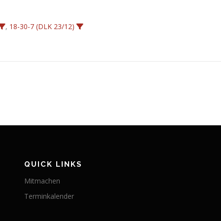
,
18-30-7 (DLK 23/12)
QUICK LINKS
Mitmachen
Terminkalender