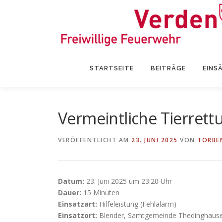
Zum
Inhalt
springen
STARTSEITE
BEITRÄGE
EINS
Vermeintliche Tierrett
VERÖFFENTLICHT AM
23. JUNI 2025
VON
TORBE
Datum:
23. Juni 2025 um 23:20 Uhr
Dauer:
15 Minuten
Einsatzart:
Hilfeleistung (Fehlalarm)
Einsatzort:
Blender, Samtgemeinde Thedinghaus