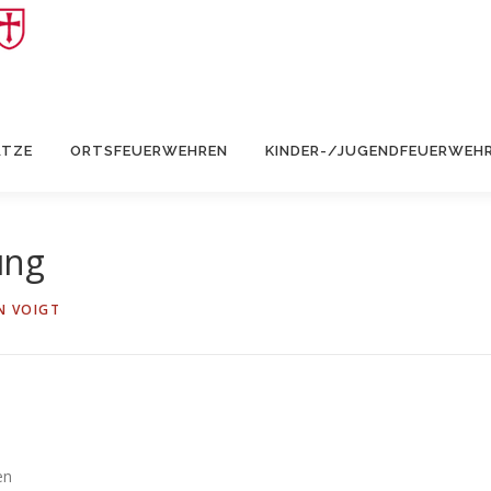
ÄTZE
ORTSFEUERWEHREN
KINDER-/JUGENDFEUERWEH
ung
N VOIGT
en