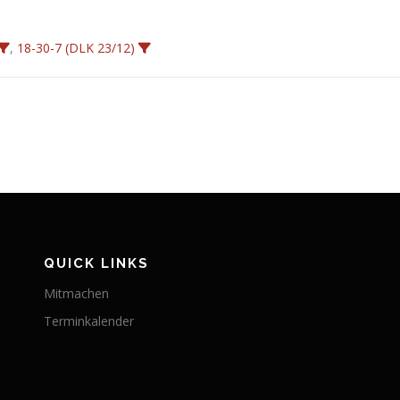
,
18-30-7 (DLK 23/12)
QUICK LINKS
Mitmachen
Terminkalender