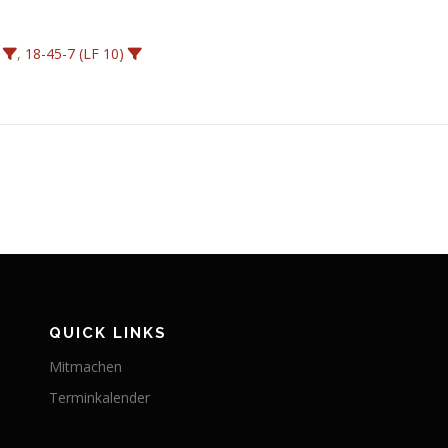
,
18-45-7 (LF 10)
QUICK LINKS
Mitmachen
Terminkalender