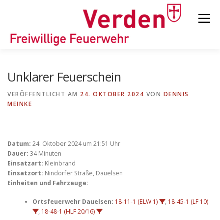
Zum
Inhalt
Menü
springen
STARTSEITE
BEITRÄGE
EINSÄTZE
Unklarer Feuerschein
VERÖFFENTLICHT AM
24. OKTOBER 2024
VON
DENNIS
MEINKE
ORTSFEUERWEHREN
KINDER-/JUGENDFEUERWEHR
AUSRÜSTUNG
Datum:
24. Oktober 2024 um 21:51 Uhr
Dauer:
34 Minuten
Einsatzart:
Kleinbrand
Einsatzort:
Nindorfer Straße, Dauelsen
TIPPS/TRICKS
Einheiten und Fahrzeuge:
Ortsfeuerwehr Dauelsen:
18-11-1 (ELW 1)
,
18-45-1 (LF 10)
,
18-48-1 (HLF 20/16)