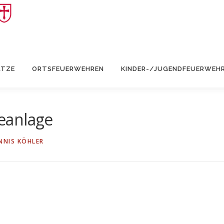
ÄTZE
ORTSFEUERWEHREN
KINDER-/JUGENDFEUERWEH
eanlage
NNIS KÖHLER