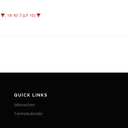
,
18-45-7 (LF 10)
QUICK LINKS
Mitmachen
Terminkalender