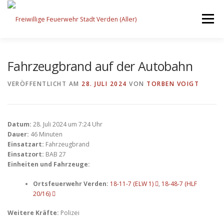
Zum
Inhalt
Menü
springen
STARTSEITE
BEITRÄGE
EINSÄTZE
Fahrzeugbrand auf der Autobahn
VERÖFFENTLICHT AM
28. JULI 2024
VON
TORBEN VOIGT
ORTSFEUERWEHREN
Datum:
28. Juli 2024 um 7:24 Uhr
KINDER-/JUGENDFEUERWEHR
AUSRÜSTUNG
Dauer:
46 Minuten
Einsatzart:
Fahrzeugbrand
Einsatzort:
BAB 27
Einheiten und Fahrzeuge:
TIPPS/TRICKS
Ortsfeuerwehr Verden:
18-11-7 (ELW 1)
,
18-48-7 (HLF
20/16)
Weitere Kräfte:
Polizei