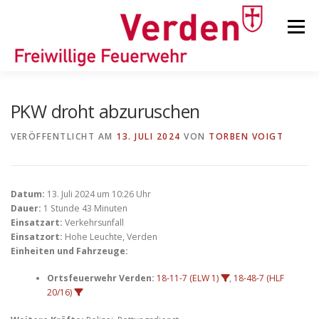
Zum
Inhalt
Menü
springen
STARTSEITE
BEITRÄGE
EINSÄTZE
PKW droht abzuruschen
VERÖFFENTLICHT AM
13. JULI 2024
VON
TORBEN VOIGT
ORTSFEUERWEHREN
Datum:
13. Juli 2024 um 10:26 Uhr
KINDER-/JUGENDFEUERWEHR
AUSRÜSTUNG
Dauer:
1 Stunde 43 Minuten
Einsatzart:
Verkehrsunfall
Einsatzort:
Hohe Leuchte, Verden
Einheiten und Fahrzeuge:
TIPPS/TRICKS
Ortsfeuerwehr Verden:
18-11-7 (ELW 1)
,
18-48-7 (HLF
20/16)