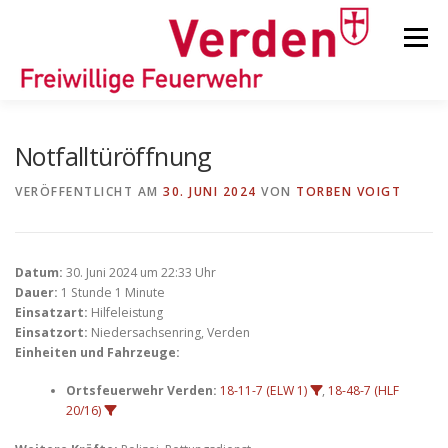
Zum
Inhalt
Menü
springen
STARTSEITE
BEITRÄGE
EINSÄTZE
Notfalltüröffnung
VERÖFFENTLICHT AM
30. JUNI 2024
VON
TORBEN VOIGT
ORTSFEUERWEHREN
Datum:
30. Juni 2024 um 22:33 Uhr
KINDER-/JUGENDFEUERWEHR
AUSRÜSTUNG
Dauer:
1 Stunde 1 Minute
Einsatzart:
Hilfeleistung
Einsatzort:
Niedersachsenring, Verden
Einheiten und Fahrzeuge:
TIPPS/TRICKS
Ortsfeuerwehr Verden:
18-11-7 (ELW 1)
,
18-48-7 (HLF
20/16)