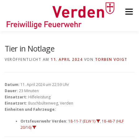
Zum
Inhalt
Menü
springen
STARTSEITE
BEITRÄGE
EINSÄTZE
Tier in Notlage
VERÖFFENTLICHT AM
11. APRIL 2024
VON
TORBEN VOIGT
ORTSFEUERWEHREN
Datum:
11. April 2024 um 22:59 Uhr
KINDER-/JUGENDFEUERWEHR
AUSRÜSTUNG
Dauer:
23 Minuten
Einsatzart:
Hilfeleistung
Einsatzort:
Buschbültenweg, Verden
Einheiten und Fahrzeuge:
TIPPS/TRICKS
Ortsfeuerwehr Verden:
18-11-7 (ELW 1)
,
18-48-7 (HLF
20/16)