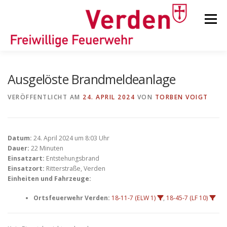
Zum
Inhalt
Menü
springen
STARTSEITE
BEITRÄGE
EINSÄTZE
Ausgelöste Brandmeldeanlage
VERÖFFENTLICHT AM
24. APRIL 2024
VON
TORBEN VOIGT
ORTSFEUERWEHREN
Datum:
24. April 2024 um 8:03 Uhr
KINDER-/JUGENDFEUERWEHR
AUSRÜSTUNG
Dauer:
22 Minuten
Einsatzart:
Entstehungsbrand
Einsatzort:
Ritterstraße, Verden
Einheiten und Fahrzeuge:
TIPPS/TRICKS
Ortsfeuerwehr Verden:
18-11-7 (ELW 1)
,
18-45-7 (LF 10)