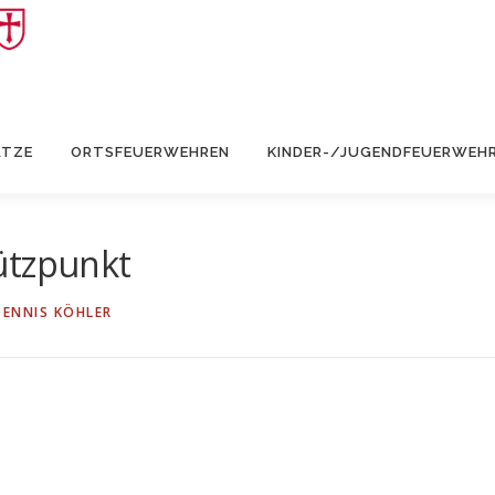
ÄTZE
ORTSFEUERWEHREN
KINDER-/JUGENDFEUERWEH
ützpunkt
DENNIS KÖHLER