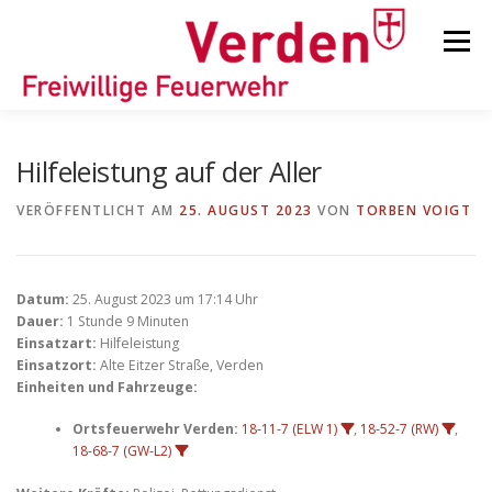
Zum
Inhalt
Menü
springen
STARTSEITE
BEITRÄGE
EINSÄTZE
Hilfeleistung auf der Aller
VERÖFFENTLICHT AM
25. AUGUST 2023
VON
TORBEN VOIGT
ORTSFEUERWEHREN
Datum:
25. August 2023 um 17:14 Uhr
KINDER-/JUGENDFEUERWEHR
AUSRÜSTUNG
Dauer:
1 Stunde 9 Minuten
Einsatzart:
Hilfeleistung
Einsatzort:
Alte Eitzer Straße, Verden
Einheiten und Fahrzeuge:
TIPPS/TRICKS
Ortsfeuerwehr Verden:
18-11-7 (ELW 1)
,
18-52-7 (RW)
,
18-68-7 (GW-L2)