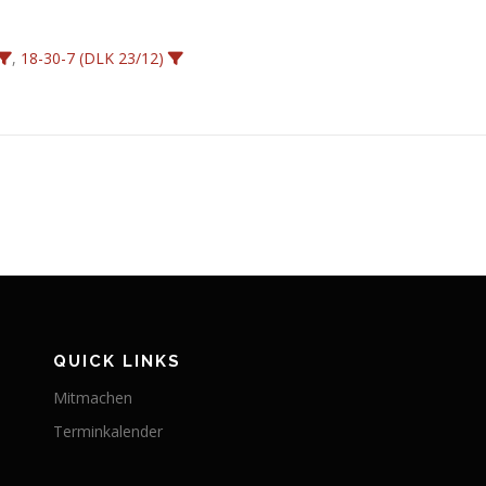
,
18-30-7 (DLK 23/12)
QUICK LINKS
Mitmachen
Terminkalender