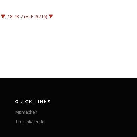
,
18-48-7 (HLF 20/16)
QUICK LINKS
Mitmachen
Terminkalender