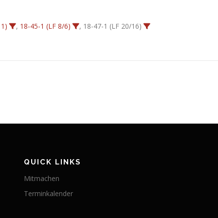
 1)
,
18-45-1 (LF 8/6)
, 18-47-1 (LF 20/16)
QUICK LINKS
Mitmachen
Terminkalender