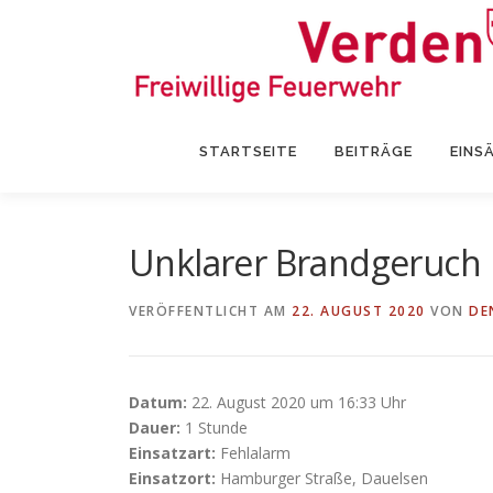
Zum
Inhalt
springen
STARTSEITE
BEITRÄGE
EINS
Unklarer Brandgeruch
VERÖFFENTLICHT AM
22. AUGUST 2020
VON
DE
Datum:
22. August 2020 um 16:33 Uhr
Dauer:
1 Stunde
Einsatzart:
Fehlalarm
Einsatzort:
Hamburger Straße, Dauelsen