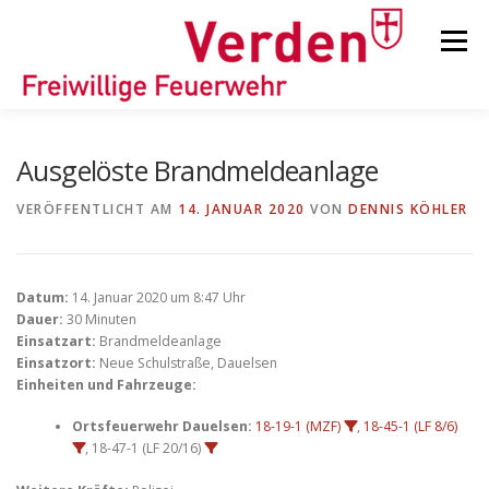
Zum
Inhalt
Menü
springen
STARTSEITE
BEITRÄGE
EINSÄTZE
Ausgelöste Brandmeldeanlage
VERÖFFENTLICHT AM
14. JANUAR 2020
VON
DENNIS KÖHLER
ORTSFEUERWEHREN
Datum:
14. Januar 2020 um 8:47 Uhr
KINDER-/JUGENDFEUERWEHR
AUSRÜSTUNG
Dauer:
30 Minuten
Einsatzart:
Brandmeldeanlage
Einsatzort:
Neue Schulstraße, Dauelsen
Einheiten und Fahrzeuge:
TIPPS/TRICKS
Ortsfeuerwehr Dauelsen:
18-19-1 (MZF)
,
18-45-1 (LF 8/6)
, 18-47-1 (LF 20/16)