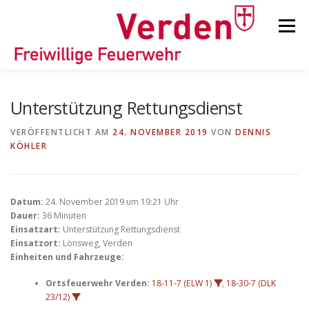
Zum
Inhalt
Menü
springen
STARTSEITE
BEITRÄGE
EINSÄTZE
Unterstützung Rettungsdienst
VERÖFFENTLICHT AM
24. NOVEMBER 2019
VON
DENNIS
KÖHLER
ORTSFEUERWEHREN
KINDER-/JUGENDFEUERWEHR
AUSRÜSTUNG
Datum:
24. November 2019 um 19:21 Uhr
Dauer:
36 Minuten
Einsatzart:
Unterstützung Rettungsdienst
Einsatzort:
Lönsweg, Verden
TIPPS/TRICKS
Einheiten und Fahrzeuge:
Ortsfeuerwehr Verden:
18-11-7 (ELW 1)
,
18-30-7 (DLK
23/12)