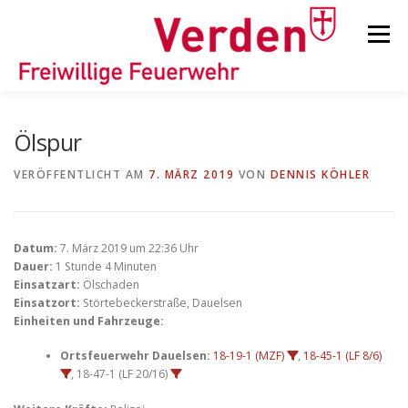
Zum
Inhalt
Menü
springen
STARTSEITE
BEITRÄGE
EINSÄTZE
Ölspur
VERÖFFENTLICHT AM
7. MÄRZ 2019
VON
DENNIS KÖHLER
ORTSFEUERWEHREN
Datum:
7. März 2019 um 22:36 Uhr
KINDER-/JUGENDFEUERWEHR
AUSRÜSTUNG
Dauer:
1 Stunde 4 Minuten
Einsatzart:
Ölschaden
Einsatzort:
Störtebeckerstraße, Dauelsen
Einheiten und Fahrzeuge:
TIPPS/TRICKS
Ortsfeuerwehr Dauelsen:
18-19-1 (MZF)
,
18-45-1 (LF 8/6)
, 18-47-1 (LF 20/16)