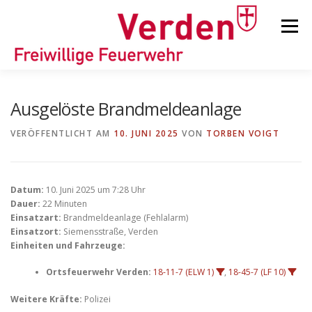
Zum
Inhalt
Menü
springen
STARTSEITE
BEITRÄGE
EINSÄTZE
Ausgelöste Brandmeldeanlage
VERÖFFENTLICHT AM
10. JUNI 2025
VON
TORBEN VOIGT
ORTSFEUERWEHREN
Datum:
10. Juni 2025 um 7:28 Uhr
KINDER-/JUGENDFEUERWEHR
AUSRÜSTUNG
Dauer:
22 Minuten
Einsatzart:
Brandmeldeanlage (Fehlalarm)
Einsatzort:
Siemensstraße, Verden
Einheiten und Fahrzeuge:
TIPPS/TRICKS
Ortsfeuerwehr Verden:
18-11-7 (ELW 1)
,
18-45-7 (LF 10)
Weitere Kräfte:
Polizei