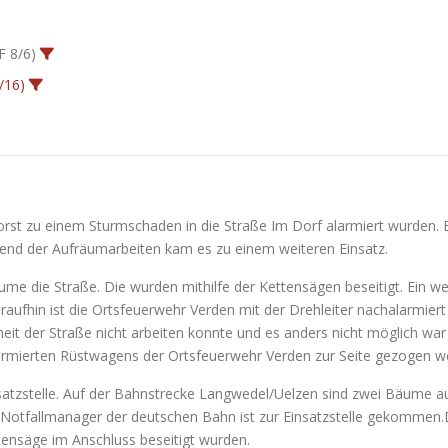
F 8/6)
/16)
t zu einem Sturmschaden in die Straße Im Dorf alarmiert wurden. Ei
rend der Aufräumarbeiten kam es zu einem weiteren Einsatz.
e die Straße. Die wurden mithilfe der Kettensägen beseitigt. Ein we
raufhin ist die Ortsfeuerwehr Verden mit der Drehleiter nachalarmier
heit der Straße nicht arbeiten konnte und es anders nicht möglich w
larmierten Rüstwagens der Ortsfeuerwehr Verden zur Seite gezogen w
satzstelle. Auf der Bahnstrecke Langwedel/Uelzen sind zwei Bäume auf
 Notfallmanager der deutschen Bahn ist zur Einsatzstelle gekommen
tensäge im Anschluss beseitigt wurden.