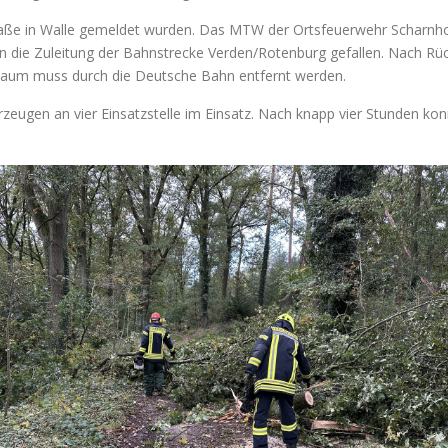
 Straße in Walle gemeldet wurden. Das MTW der Ortsfeuerwehr Scharnhor
in die Zuleitung der Bahnstrecke Verden/Rotenburg gefallen. Nach 
r Baum muss durch die Deutsche Bahn entfernt werden.
zeugen an vier Einsatzstelle im Einsatz. Nach knapp vier Stunden konn