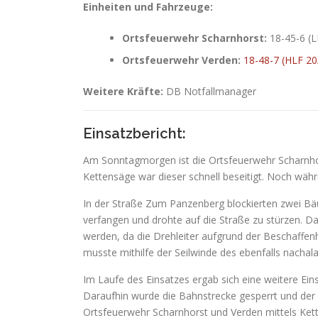
Einheiten und Fahrzeuge:
Ortsfeuerwehr Scharnhorst:
18-45-6 (L
Ortsfeuerwehr Verden:
18-48-7 (HLF 20
Weitere Kräfte:
DB Notfallmanager
Einsatzbericht:
Am Sonntagmorgen ist die Ortsfeuerwehr Scharnhors
Kettensäge war dieser schnell beseitigt. Noch wäh
In der Straße Zum Panzenberg blockierten zwei Bäum
verfangen und drohte auf die Straße zu stürzen. Da
werden, da die Drehleiter aufgrund der Beschaffen
musste mithilfe der Seilwinde des ebenfalls nacha
Im Laufe des Einsatzes ergab sich eine weitere Ein
Daraufhin wurde die Bahnstrecke gesperrt und der
Ortsfeuerwehr Scharnhorst und Verden mittels Ket