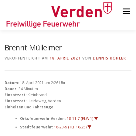
Zum
Inhalt
Menü
springen
STARTSEITE
BEITRÄGE
EINSÄTZE
Brennt Mülleimer
VERÖFFENTLICHT AM
18. APRIL 2021
VON
DENNIS KÖHLER
ORTSFEUERWEHREN
Datum:
18. April 2021 um 2:26 Uhr
KINDER-/JUGENDFEUERWEHR
AUSRÜSTUNG
Dauer:
34 Minuten
Einsatzart:
Kleinbrand
Einsatzort:
Heideweg, Verden
Einheiten und Fahrzeuge:
TIPPS/TRICKS
Ortsfeuerwehr Verden:
18-11-7 (ELW 1)
Stadtfeuerwehr:
18-23-9 (TLF 16/25)