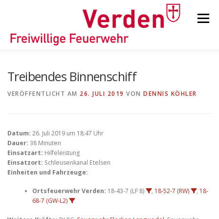
Zum
Inhalt
Menü
springen
STARTSEITE
BEITRÄGE
EINSÄTZE
Treibendes Binnenschiff
VERÖFFENTLICHT AM
26. JULI 2019
VON
DENNIS KÖHLER
ORTSFEUERWEHREN
Datum:
26. Juli 2019 um 18:47 Uhr
KINDER-/JUGENDFEUERWEHR
AUSRÜSTUNG
Dauer:
38 Minuten
Einsatzart:
Hilfeleistung
Einsatzort:
Schleusenkanal Etelsen
Einheiten und Fahrzeuge:
TIPPS/TRICKS
Ortsfeuerwehr Verden:
18-43-7 (LF 8)
,
18-52-7 (RW)
,
18-
68-7 (GW-L2)