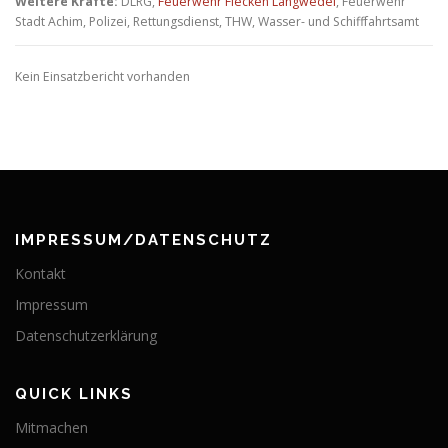
Weitere Kräfte:
DLRG,
Feuerwehr Flecken Langwedel
, Feuerwehr
Stadt Achim, Polizei, Rettungsdienst, THW, Wasser- und Schifffahrtsamt
Kein Einsatzbericht vorhanden
IMPRESSUM/DATENSCHUTZ
Kontakt
Impressum
Datenschutzerklärung
QUICK LINKS
Mitmachen