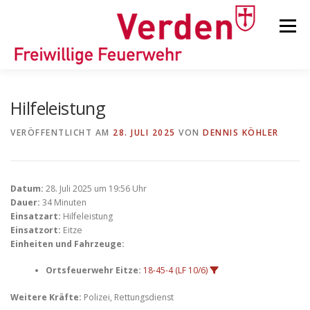
Zum
Inhalt
Menü
springen
STARTSEITE
BEITRÄGE
EINSÄTZE
Hilfeleistung
VERÖFFENTLICHT AM
28. JULI 2025
VON
DENNIS KÖHLER
ORTSFEUERWEHREN
Datum:
28. Juli 2025 um 19:56 Uhr
KINDER-/JUGENDFEUERWEHR
AUSRÜSTUNG
Dauer:
34 Minuten
Einsatzart:
Hilfeleistung
Einsatzort:
Eitze
Einheiten und Fahrzeuge:
TIPPS/TRICKS
Ortsfeuerwehr Eitze:
18-45-4 (LF 10/6)
Weitere Kräfte:
Polizei, Rettungsdienst