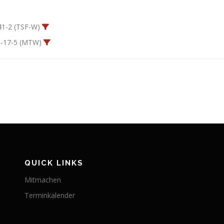
41-2 (TSF-W)
-17-5 (MTW)
QUICK LINKS
Mitmachen
Terminkalender