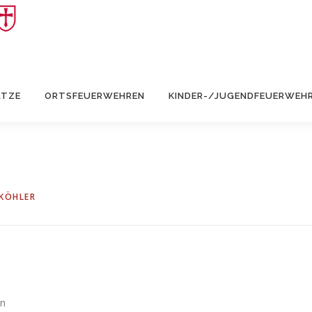
ÄTZE
ORTSFEUERWEHREN
KINDER-/JUGENDFEUERWEH
 KÖHLER
en