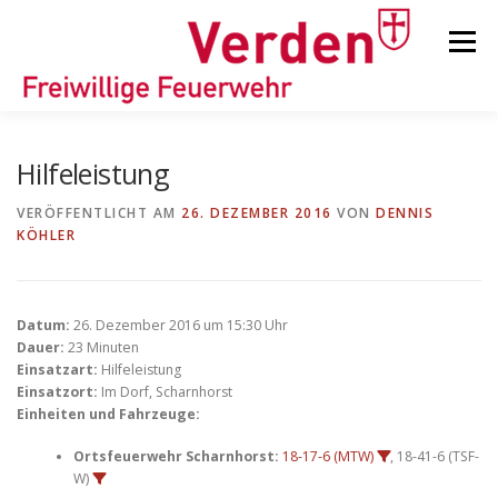
Zum
Inhalt
Menü
springen
STARTSEITE
BEITRÄGE
EINSÄTZE
Hilfeleistung
VERÖFFENTLICHT AM
26. DEZEMBER 2016
VON
DENNIS
KÖHLER
ORTSFEUERWEHREN
KINDER-/JUGENDFEUERWEHR
AUSRÜSTUNG
Datum:
26. Dezember 2016 um 15:30 Uhr
Dauer:
23 Minuten
Einsatzart:
Hilfeleistung
Einsatzort:
Im Dorf, Scharnhorst
TIPPS/TRICKS
Einheiten und Fahrzeuge:
Ortsfeuerwehr Scharnhorst:
18-17-6 (MTW)
, 18-41-6 (TSF-
W)