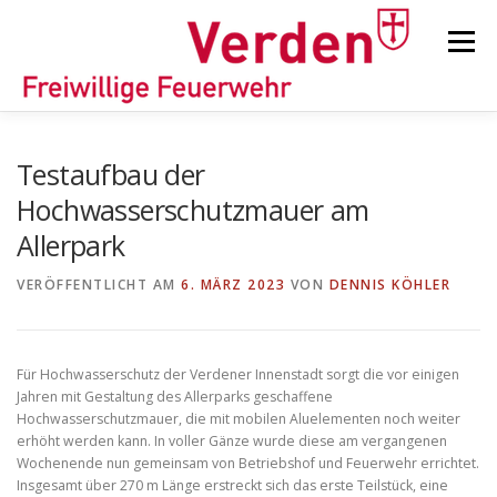
Zum
Inhalt
Menü
springen
STARTSEITE
BEITRÄGE
EINSÄTZE
Testaufbau der
Hochwasserschutzmauer am
Allerpark
ORTSFEUERWEHREN
VERÖFFENTLICHT AM
6. MÄRZ 2023
VON
DENNIS KÖHLER
KINDER-/JUGENDFEUERWEHR
AUSRÜSTUNG
Für Hochwasserschutz der Verdener Innenstadt sorgt die vor einigen
Jahren mit Gestaltung des Allerparks geschaffene
TIPPS/TRICKS
Hochwasserschutzmauer, die mit mobilen Aluelementen noch weiter
erhöht werden kann. In voller Gänze wurde diese am vergangenen
Wochenende nun gemeinsam von Betriebshof und Feuerwehr errichtet.
Insgesamt über 270 m Länge erstreckt sich das erste Teilstück, eine