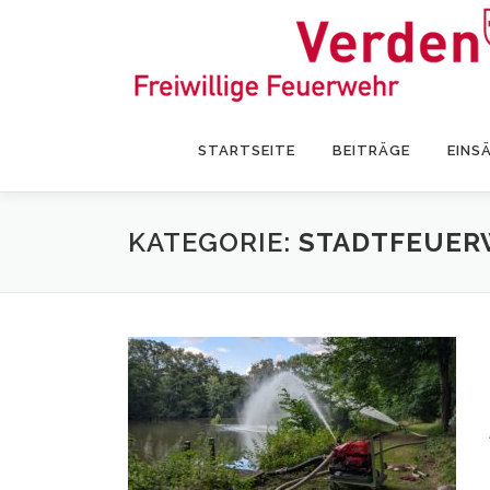
Zum
Inhalt
springen
STARTSEITE
BEITRÄGE
EINS
KATEGORIE:
STADTFEUER