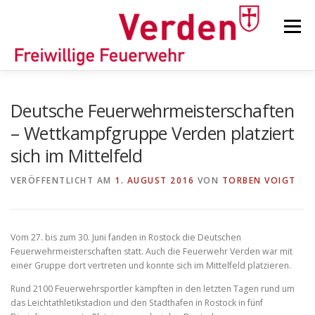
Zum
Inhalt
Menü
springen
STARTSEITE
BEITRÄGE
EINSÄTZE
Deutsche Feuerwehrmeisterschaften
– Wettkampfgruppe Verden platziert
sich im Mittelfeld
ORTSFEUERWEHREN
VERÖFFENTLICHT AM
1. AUGUST 2016
VON
TORBEN VOIGT
KINDER-/JUGENDFEUERWEHR
AUSRÜSTUNG
Vom 27. bis zum 30. Juni fanden in Rostock die Deutschen
Feuerwehrmeisterschaften statt. Auch die Feuerwehr Verden war mit
TIPPS/TRICKS
einer Gruppe dort vertreten und konnte sich im Mittelfeld platzieren.
Rund 2100 Feuerwehrsportler kämpften in den letzten Tagen rund um
das Leichtathletikstadion und den Stadthafen in Rostock in fünf