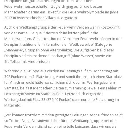
Disziplinen um gute Platzierungen bei den Deutschen
Feuerwehrmeisterschaften. Zugleich ging es für die besten
Mannschaften darum ein Ticket für die Feuerwehrolympiade im Jahre
2017 in österreichischen Villach zu ergattern.
Auch die Wettkampfgruppe der Feuerwehr Verden war in Rostock mit
von der Partie. Sie qualifizierte sich im letzten Jahr für die
Meisterschaften. Gestartet sind die Verdener Feuerwehrmänner in der
Disziplin „traditionellen internationalen Wettbewerbe“ (Kategorie
„Männer-A“, Gruppen ohne Alterspunkte). Die Aufgaben bei dieser
Disziplin sind ein trockener Löschangriff (ohne Wasser) sowie ein
Staffellauf mit Hindernissen.
Während die Gruppe aus Verden im Trainingslauf am Donnerstag mit
392 Punkten den 7. Platz belegte und somit theoretisch einen Startplatz
für Villach erreicht hätte, so schlichen sich doch im Wertungslauf am
Samstag, bei fast identischen Zeiten zum Training, jeweils ein Fehler im
Löschangriff sowie im Staffellauf ein. Letztendlich ergab der
Wertungslauf mit Platz 33 (376,40 Punkte) dann nur eine Platzierung im
Mittelfeld.
„Wir können trotzdem mit den gezeigten Leitungen sehr zufrieden sein“,
so Torben Voigt, Verantwortlicher für die Wettkampfgruppe bei der
Feuerwehr Verden. „Es ist schon eine tolle Leistung, dass wir uns als