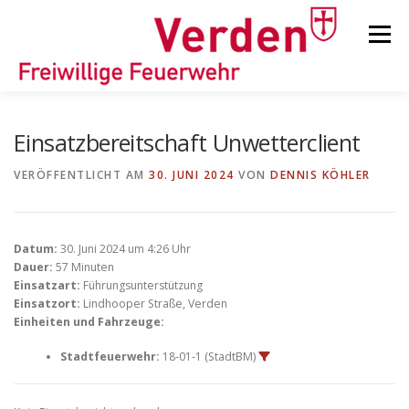
Zum
Inhalt
Menü
springen
STARTSEITE
BEITRÄGE
EINSÄTZE
Einsatzbereitschaft Unwetterclient
VERÖFFENTLICHT AM
30. JUNI 2024
VON
DENNIS KÖHLER
ORTSFEUERWEHREN
Datum:
30. Juni 2024 um 4:26 Uhr
KINDER-/JUGENDFEUERWEHR
AUSRÜSTUNG
Dauer:
57 Minuten
Einsatzart:
Führungsunterstützung
Einsatzort:
Lindhooper Straße, Verden
Einheiten und Fahrzeuge:
TIPPS/TRICKS
Stadtfeuerwehr:
18-01-1 (StadtBM)