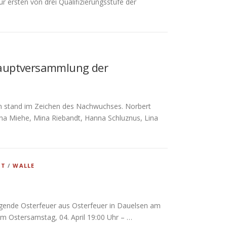
ersten von drei Qualifizierungsstufe der
shauptversammlung der
n stand im Zeichen des Nachwuchses. Norbert
anna Miehe, Mina Riebandt, Hanna Schluznus, Lina
ST
/
WALLE
gende Osterfeuer aus Osterfeuer in Dauelsen am
am Ostersamstag, 04. April 19:00 Uhr – …