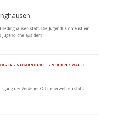
inghausen
hedinghausen statt. Die Jugendflamme ist ein
60 Jugendliche aus dem …
ERGEN
/
SCHARNHORST
/
VERDEN
/
WALLE
ligung der Verdener Ortsfeuerwehren statt: