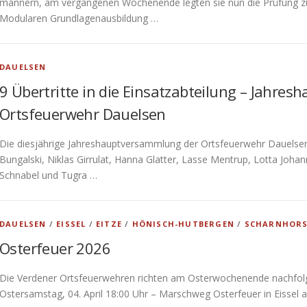
männern, am vergangenen Wochenende legten sie nun die Prüfung zur 
Modularen Grundlagenausbildung …
DAUELSEN
9 Übertritte in die Einsatzabteilung – Jahre
Ortsfeuerwehr Dauelsen
Die diesjährige Jahreshauptversammlung der Ortsfeuerwehr Dauelse
Bungalski, Niklas Girrulat, Hanna Glatter, Lasse Mentrup, Lotta Joh
Schnabel und Tugra …
DAUELSEN
/
EISSEL
/
EITZE
/
HÖNISCH-HUTBERGEN
/
SCHARNHOR
Osterfeuer 2026
Die Verdener Ortsfeuerwehren richten am Osterwochenende nachfol
Ostersamstag, 04. April 18:00 Uhr – Marschweg Osterfeuer in Eissel 