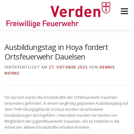
Zum
Inhalt
Menü
springen
STARTSEITE
BEITRÄGE
EINSÄTZE
Ausbildungstag in Hoya fordert
Ortsfeuerwehr Dauelsen
ORTSFEUERWEHREN
VERÖFFENTLICHT AM
27. OKTOBER 2025
VON
DENNIS
MEINKE
KINDER-/JUGENDFEUERWEHR
AUSRÜSTUNG
Vor kurzem waren die Einsatzkräfte der Ortsfeuerwehr Dauelsen
besonders gefordert. In einem langfristig geplanten Ausbildungstag auf
TIPPS/TRICKS
dem THW-Übungsgelände in Hoya wurden verschiedene
Einsatzübungen durchgeführt. Unterstützt wurden Sie hierbei von
Mitgliedern der Jugendfeuerwehr Dauelsen, die so Einblicke in die
Arbeit der aktiven Einsatzkräfte erhalten konnten.