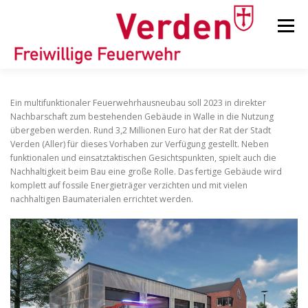
Zum
Inhalt
Menü
springen
STARTSEITE
BEITRÄGE
EINSÄTZE
Ein multifunktionaler Feuerwehrhausneubau soll 2023 in direkter
Nachbarschaft zum bestehenden Gebäude in Walle in die Nutzung
übergeben werden. Rund 3,2 Millionen Euro hat der Rat der Stadt
Verden (Aller) für dieses Vorhaben zur Verfügung gestellt. Neben
ORTSFEUERWEHREN
funktionalen und einsatztaktischen Gesichtspunkten, spielt auch die
Nachhaltigkeit beim Bau eine große Rolle. Das fertige Gebäude wird
komplett auf fossile Energieträger verzichten und mit vielen
KINDER-/JUGENDFEUERWEHR
AUSRÜSTUNG
nachhaltigen Baumaterialen errichtet werden.
TIPPS/TRICKS