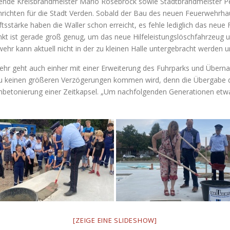
etende Kreisbrandmeister Mario Rosebrock sowie Stadtbrandmeister Pe
chrichten für die Stadt Verden. Sobald der Bau des neuen Feuerwehrha
stärke haben die Waller schon erreicht, es fehle lediglich das neue F
kt ist gerade groß genug, um das neue Hilfeleistungslöschfahrzeug u
r kann aktuell nicht in der zu kleinen Halle untergebracht werden u
ehr geht auch einher mit einer Erweiterung des Fuhrparks und Übern
u keinen größeren Verzögerungen kommen wird, denn die Übergabe d
nbetonierung einer Zeitkapsel. „Um nachfolgenden Generationen etwas
[ZEIGE EINE SLIDESHOW]