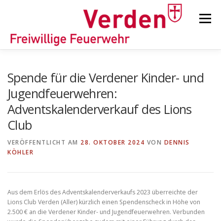
Zum
Inhalt
Menü
springen
STARTSEITE
BEITRÄGE
EINSÄTZE
Spende für die Verdener Kinder- und
Jugendfeuerwehren:
Adventskalenderverkauf des Lions
ORTSFEUERWEHREN
Club
VERÖFFENTLICHT AM
KINDER-/JUGENDFEUERWEHR
28. OKTOBER 2024
AUSRÜSTUNG
VON
DENNIS
KÖHLER
TIPPS/TRICKS
Aus dem Erlös des Adventskalenderverkaufs 2023 überreichte der
Lions Club Verden (Aller) kürzlich einen Spendenscheck in Höhe von
2.500 € an die Verdener Kinder- und Jugendfeuerwehren. Verbunden