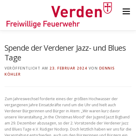
Zum
Inhalt
Menü
springen
STARTSEITE
BEITRÄGE
EINSÄTZE
Spende der Verdener Jazz- und Blues
Tage
ORTSFEUERWEHREN
VERÖFFENTLICHT AM
23. FEBRUAR 2024
VON
DENNIS
KÖHLER
KINDER-/JUGENDFEUERWEHR
AUSRÜSTUNG
Zum Jahreswechsel forderte eines der größten Hochwasser der
vergangenen Jahre Einsatzkräfte rund um die Uhr und hielt auch
TIPPS/TRICKS
Verdener Bürgerinnen und Bürger in Atem: „Wir waren kurz davor
unsere Veranstaltung „In the Christmas Mood“ der Jugend Jazzt Bigband
am 29. Dezember abzusagen, so der 2. Vorsitzende der Verdener Jazz
und Blues Tage e.V. Rüdiger Nodorp. Doch letztlich haben wir uns für die
Veranstaltung entschieden, auch um den Bürgerinnen und Bürgern ein