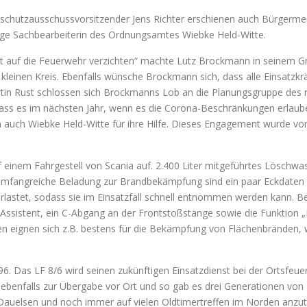
chutzausschussvorsitzender Jens Richter erschienen auch Bürgermei
ige Sachbearbeiterin des Ordnungsamtes Wiebke Held-Witte.
ht auf die Feuerwehr verzichten“ machte Lutz Brockmann in seinem Gr
kleinen Kreis. Ebenfalls wünsche Brockmann sich, dass alle Einsatzkrä
in Rust schlossen sich Brockmanns Lob an die Planungsgruppe des n
, dass es im nächsten Jahr, wenn es die Corona-Beschränkungen erlau
 auch Wiebke Held-Witte für ihre Hilfe. Dieses Engagement wurde vo
einem Fahrgestell von Scania auf. 2.400 Liter mitgeführtes Löschwass
fangreiche Beladung zur Brandbekämpfung sind ein paar Eckdaten d
rlastet, sodass sie im Einsatzfall schnell entnommen werden kann. 
-Assistent, ein C-Abgang an der Frontstoßstange sowie die Funktion 
n eignen sich z.B. bestens für die Bekämpfung von Flächenbränden, 
96. Das LF 8/6 wird seinen zukünftigen Einsatzdienst bei der Ortsfe
ar ebenfalls zur Übergabe vor Ort und so gab es drei Generationen v
 Dauelsen und noch immer auf vielen Oldtimertreffen im Norden anzut