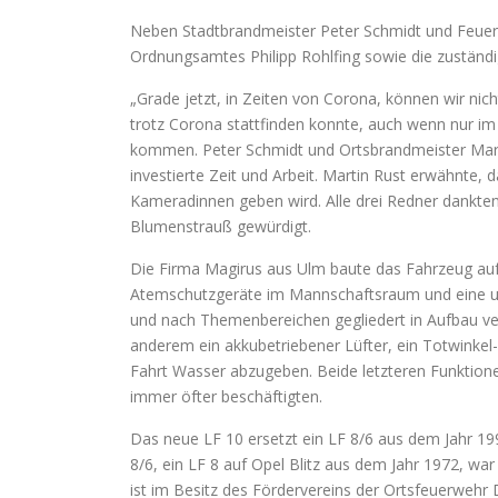
Neben Stadtbrandmeister Peter Schmidt und Feuers
Ordnungsamtes Philipp Rohlfing sowie die zuständ
„Grade jetzt, in Zeiten von Corona, können wir nic
trotz Corona stattfinden konnte, auch wenn nur im 
kommen. Peter Schmidt und Ortsbrandmeister Mart
investierte Zeit und Arbeit. Martin Rust erwähnte
Kameradinnen geben wird. Alle drei Redner dankten
Blumenstrauß gewürdigt.
Die Firma Magirus aus Ulm baute das Fahrzeug auf 
Atemschutzgeräte im Mannschaftsraum und eine um
und nach Themenbereichen gegliedert in Aufbau ve
anderem ein akkubetriebener Lüfter, ein Totwinkel
Fahrt Wasser abzugeben. Beide letzteren Funktione
immer öfter beschäftigten.
Das neue LF 10 ersetzt ein LF 8/6 aus dem Jahr 19
8/6, ein LF 8 auf Opel Blitz aus dem Jahr 1972, w
ist im Besitz des Fördervereins der Ortsfeuerwehr