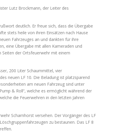
ster Lutz Brockmann, der Leiter des
ußwort deutlich. Er freue sich, dass die Übergabe
fte stets heile von ihren Einsätzen nach Hause
euen Fahrzeuges an und dankten für ihre
ben, eine Übergabe mit allen Kameraden und
n Seiten der Ortsfeuerwehr mit einem
er, 200 Liter Schaummittel, vier
es neuen LF 10. Die Beladung ist platzsparend
Besonderheiten am neuen Fahrzeug sind unter
„Pump & Roll“, welche es ermöglicht während der
welche die Feuerwehren in den letzten Jahren
uerwehr Scharnhorst versehen. Der Vorgänger des LF
on Löschgruppenfahrzeugen zu bestaunen. Das LF 8
reffen.