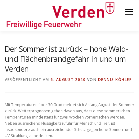
Zum
Inhalt
Menü
springen
STARTSEITE
BEITRÄGE
EINSÄTZE
Der Sommer ist zurück – hohe Wald-
und Flächenbrandgefahr in und um
Verden
ORTSFEUERWEHREN
VERÖFFENTLICHT AM
6. AUGUST 2020
VON
DENNIS KÖHLER
KINDER-/JUGENDFEUERWEHR
AUSRÜSTUNG
Mit Temperaturen über 30 Grad meldet sich Anfang August der Sommer
zurück. Wetterprognosen gehen davon aus, dass diese sommerlichen
TIPPS/TRICKS
Temperaturen mindestens für zwei Wochen vorherrschen werden.
Neben ausreichend Flüssigkeitszufuhr für Mensch und Tier, ist
insbesondere auch ein ausreichender Schutz gegen hohe Sonnen- und
UV-Strahlung zu bedenken.