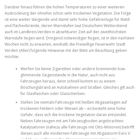
Darüber hinaus führen die hohen Temperaturen zu einer weiteren
Austrocknung der ohnehin schon sehr trockenen Vegetation. Die Folge
ist eine weiter steigende und damit sehr hohe Gefahrenlage für Wald-
und Flächenbrände, deren Warnstufen laut Deutschem Wetterdienst
auch im Landkreis Verden in absehbarer Zeit auf der zweithöchsten
Warnstufe liegen wird. Dringend notwendiger Regen, ist in den nächsten
Wochen nicht zu erwarten, weshalb die Freiwillige Feuerwehr Stadt
Verden (Aller) folgende Hinweise mit der Bitte um Beachtung geben
möchte:
Werfen Sie keine Zigaretten oder andere brennende bzw.
glimmende Gegenstände in die Natur, auch nicht aus
Fahrzeugen heraus, denn schnell kommt es zu einem
Böschungsbrand an Autobahnen und Straßen. Gleiches gilt auch
für Glasflaschen oder Glasscherben.
Stellen Sie niemals Fahrzeuge mit heißen Abgasanlagen auf
trockenen Feldern oder Wiesen ab – es besteht eine hohe
Gefahr, dass sich die trockene Vegetation daran entzündet.
Neben Fahrzeugen mit am Fahrzeugboden angebrachten
Katalysatoren (nahezu alle Fahrzeuge mit Otto-Motoren) betrifft
dieses auch alle modernen Fahrzeuge mit Abgasnorm Euro V