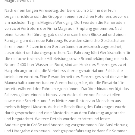
Magirus-Werk an.
Nach einem langen Anreisetag, der bereits um 5 Uhr in der Früh
begann, richtete sich die Gruppe in einem örtlichen Hotel ein, bevor es
am nächsten Tag ins Magirus-Werk ging. Dort wurden die Kameraden
von zwei Vertretern der Firma Magirus in Empfang genommen. Nach
einer kurzen Einführung, gab es die ersten freien Blicke auf und einen
Rundgang um das neue Fahrzeug. Es wurden sämtliche Gerätschaften
ihren neuen Plätzen in den Geräteräumen provisorisch zugeordnet,
ausprobiert und durchgesprochen: Das Fahrzeug führt Gerätschaften für
die einfache technische Hilfeleistung sowie Brandbekämpfung mit sich.
Neben 2400 Liter Wasser an Bord, sind am Heck des Fahrzeuges zwei
Haspeln angebracht, die Verkehrssicherungsmaterial und Schläuche
beinhalten werden. Eine Besonderheit des Fahrzeuges sind die vier im
Mannschaftsraum verbauten Atemschutzgeräte, die die Einsatzkräfte
bereits während der Fahrt anlegen können. Darüber hinaus verfügt das
Fahrzeug über einen Lichtmast zum Ausleuchten von Einsatzstellen
sowie eine Schiebe- und Steckleiter zum Retten von Menschen aus
mehrstöckigen Häusern. Auch die Beschriftung des Fahrzeuges wurde
durchgesprochen und eine Musterfolie an dem Fahrzeug angebracht
und begutachtet. Weitere Details wurden erörtert und letzte
Änderungen in Größe und Anordnung vorgenommen. Die Auslieferung
und Übergabe des neuen Löschgruppenfahrzeug ist dann für Sommer