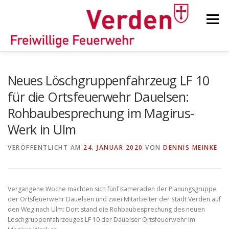
Zum
Inhalt
Menü
springen
STARTSEITE
BEITRÄGE
EINSÄTZE
Neues Löschgruppenfahrzeug LF 10
für die Ortsfeuerwehr Dauelsen:
Rohbaubesprechung im Magirus-
ORTSFEUERWEHREN
Werk in Ulm
VERÖFFENTLICHT AM
KINDER-/JUGENDFEUERWEHR
24. JANUAR 2020
AUSRÜSTUNG
VON
DENNIS MEINKE
TIPPS/TRICKS
Vergangene Woche machten sich fünf Kameraden der Planungsgruppe
der Ortsfeuerwehr Dauelsen und zwei Mitarbeiter der Stadt Verden auf
den Weg nach Ulm: Dort stand die Rohbaubesprechung des neuen
Löschgruppenfahrzeuges LF 10 der Dauelser Ortsfeuerwehr im