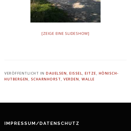
[ZEIGE EINE SLIDESHOW]
VERÖFFENTLICHT IN
DAUELSEN
,
EISSEL
,
EITZE
,
HÖNISCH-
HUTBERGEN
,
SCHARNHORST
,
VERDEN
,
WALLE
IMPRESSUM/DATENSCHUTZ