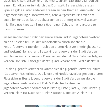
Geschicklichkeit, Wissen und Teamgeist ankam. Die Spiele fanden auf
einem Rundkurs verteilt durch das Dorf statt. Bei verschiedensten
Spielen galt es unter anderem Fragen zu den Themen Feuerwehr und
Allgemeinbildung zu beantworten, zehn aufgestellte Pins mit dem
ausrollen eines Schlauches abzuräumen oder möglichst viel Wasser
mithilfe eines kaputten Eimers über einen Schubkarrenparcours zu
transportieren.
Insgesamt nahmen 12 Kinderfeuerwehren und 21 Jugendfeuerwehren
an den Spielen teil. Bei den Kinderfeuerwehren konnte die
Kinderfeuerwehr Bierden 1 sich den ersten Platz vor Thedinghausen 2
und Weitzmühlen sichern. Beste Kinderfeuerwehr der Stadt Verden
wurde die Kinderfeuerwehr Dauelsen mit dem 4.Platz. Dahinter folgten
Verden-Hönisch Hutbergen (Platz 9) und Scharnhorst – Walle (Platz 10).
Bei den Jugendfeuerwehren konnte sich die Jugendfeuerwehr Holtum
(Geest) vor Fischerhude/Quelkhorn und Neddenaverbergen den ersten
Platz sichern. Beste Jugendfeuerwehr der Stadt Verden wurde die
Jugendfeuerwehr Walle auf Platz 5. Dahinter folgten die
Jugendfeuerwehren Scharnhorst (Platz 7), Eitze (Platz 8), Eissel (Platz 9),
Verden (Platz 15), Dauelsen 1 (Platz 18) und Dauelsen 2 (Platz 21).