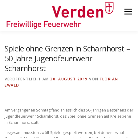
Zum
Inhalt
Menü
springen
STARTSEITE
BEITRÄGE
EINSÄTZE
Spiele ohne Grenzen in Scharnhorst –
50 Jahre Jugendfeuerwehr
Scharnhorst
ORTSFEUERWEHREN
VERÖFFENTLICHT AM
30. AUGUST 2019
VON
FLORIAN
EWALD
KINDER-/JUGENDFEUERWEHR
AUSRÜSTUNG
Am vergangenen Sonntag fand anlässlich des 50-jährigen Bestehens der
TIPPS/TRICKS
Jugendfeuerwehr Scharnhorst, das Spiel ohne Grenzen auf Kreisebene
in Scharnhorst statt.
Insgesamt mussten zwölf Spiele gespielt werden, bei denen es auf