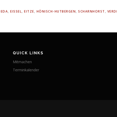
IEDA
,
EISSEL
,
EITZE
,
HÖNISCH-HUTBERGEN
,
SCHARNHORST
,
VERD
QUICK LINKS
Mitmachen
Terminkalender