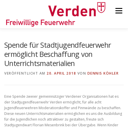
Zum
Inhalt
Menü
springen
STARTSEITE
BEITRÄGE
EINSÄTZE
Spende für Stadtjugendfeuerwehr
ermöglicht Beschaffung von
Unterrichtsmaterialien
ORTSFEUERWEHREN
VERÖFFENTLICHT AM
20. APRIL 2018
VON
DENNIS KÖHLER
KINDER-/JUGENDFEUERWEHR
AUSRÜSTUNG
Eine Spende zweier gemeinnütziger Verdener Organisationen hat es
der Stadtjugendfeuerwehr Verden ermöglicht, für alle acht
TIPPS/TRICKS
Jugendfeuerwehren Moderationskoffer und Pinnwände zu beschaffen.
Diese neuen Unterrichtsmaterialien ermöglichen es uns die Ausbildung
für die Jugendlichen noch attraktiver zu gestalten, freute sich
Stadtjugendwart Florian Mesenbrink bei der Übergabe. Wenn Kinder