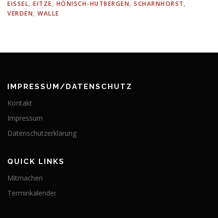
EISSEL
,
EITZE
,
HÖNISCH-HUTBERGEN
,
SCHARNHORST
,
VERDEN
,
WALLE
IMPRESSUM/DATENSCHUTZ
Kontakt
Impressum
Datenschutzerklärung
QUICK LINKS
Mitmachen
Terminkalender